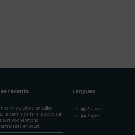
les récents
Langues
mission au Bénin, en juillet
Français
5, a permis de faire le point sur
English
sieurs coopérations
entralisées en cours