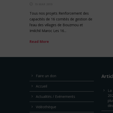
15 MAR 2019
Tous nos projets Renforcement des
capacités de 16 comités de gestion de
l’eau des villages de Bouzmou et
Imilchil Maroc Les 16...
Read More
Artic
Faire un don
Accueil
La 
202
Actualités / Evénements
plu
déc
Vidéothèque