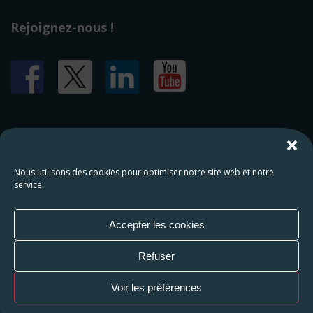
Rejoignez-nous !
HAMAP Humanitaire
Nous utilisons des cookies pour optimiser notre site web et notre
service.
221 avenue du Président Wilson
93210 Saint-Denis
Accepter les cookies
01 43 75 44 68
Refuser
contact@hamap.org
Voir les préférences