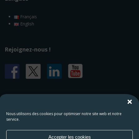
Français
English
Rejoignez-nous !
HAMAP Humanitaire
Nous utilisons des cookies pour optimiser notre site web et notre
service.
221 avenue du Président Wilson
93210 Saint-Denis
Accepter les cookies